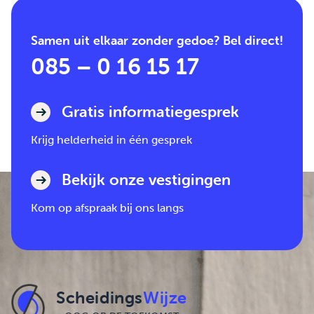
Samen uit elkaar zonder gedoe? Bel direct!
085 – 0 16 15 17
Gratis informatiegesprek
Krijg helderheid in één gesprek
Bekijk onze vestigingen
Kom op afspraak bij ons langs
Scheidings
Wijze