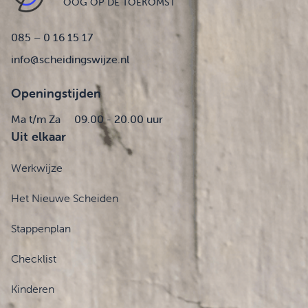
OOG OP DE TOEKOMST
085 – 0 16 15 17
info@scheidingswijze.nl
Openingstijden
Ma t/m Za
09.00 - 20.00 uur
Uit elkaar
Werkwijze
Het Nieuwe Scheiden
Stappenplan
Checklist
Kinderen