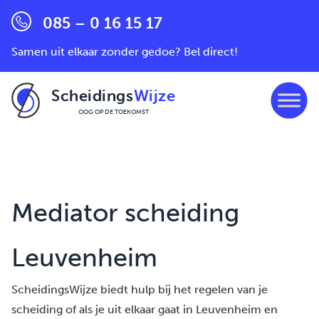
085 – 0 16 15 17
Samen uit elkaar zonder gedoe? Bel direct!
Scheidings
Wijze
OOG OP DE TOEKOMST
Ga naar de inhoud
Mediator scheiding
Leuvenheim
ScheidingsWijze biedt hulp bij het regelen van je
scheiding of als je uit elkaar gaat in Leuvenheim en