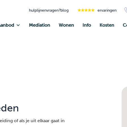
hulplijnen
vragen?
blog
ervaringen
Aanbod
Mediation
Wonen
Info
Kosten
C
eden
ding of als je uit elkaar gaat in