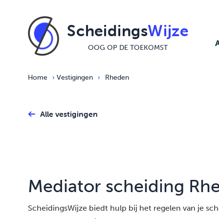
Ga naar de inhoud
Scheidings
Wijze
OOG OP DE TOEKOMST
Home
›
Vestigingen
›
Rheden
Alle vestigingen
Mediator scheiding Rh
ScheidingsWijze biedt hulp bij het regelen van je schei