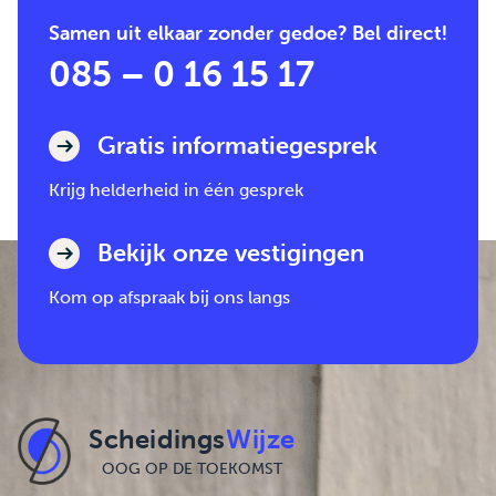
Samen uit elkaar zonder gedoe? Bel direct!
085 – 0 16 15 17
Gratis informatiegesprek
Krijg helderheid in één gesprek
Bekijk onze vestigingen
Kom op afspraak bij ons langs
Scheidings
Wijze
OOG OP DE TOEKOMST