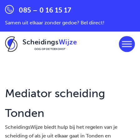
085 – 0 16 15 17
Samen uit elkaar zonder gedoe? Bel direct!
Scheidings
Wijze
OOG OP DE TOEKOMST
Ga naar de inhoud
Mediator scheiding
Tonden
ScheidingsWijze biedt hulp bij het regelen van je
scheiding of als je uit elkaar gaat in Tonden en