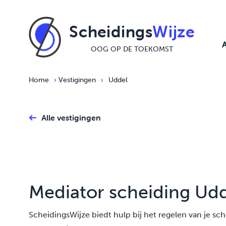
Ga naar de inhoud
Scheidings
Wijze
OOG OP DE TOEKOMST
Home
›
Vestigingen
›
Uddel
Alle vestigingen
Mediator scheiding Ud
ScheidingsWijze biedt hulp bij het regelen van je schei