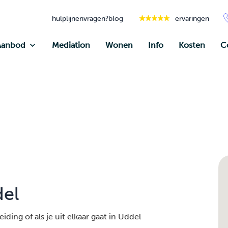
hulplijnen
vragen?
blog
ervaringen
Aanbod
Mediation
Wonen
Info
Kosten
C
del
ding of als je uit elkaar gaat in Uddel