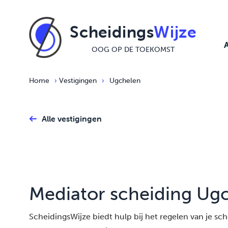
Ga naar de inhoud
Scheidings
Wijze
OOG OP DE TOEKOMST
Home
›
Vestigingen
›
Ugchelen
Alle vestigingen
Mediator scheiding Ug
ScheidingsWijze biedt hulp bij het regelen van je schei