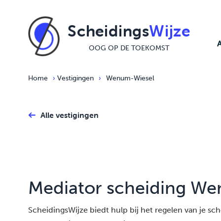
Ga naar de inhoud
Scheidings
Wijze
OOG OP DE TOEKOMST
Home
›
Vestigingen
›
Wenum-Wiesel
Alle vestigingen
Mediator scheiding W
ScheidingsWijze biedt hulp bij het regelen van je schei