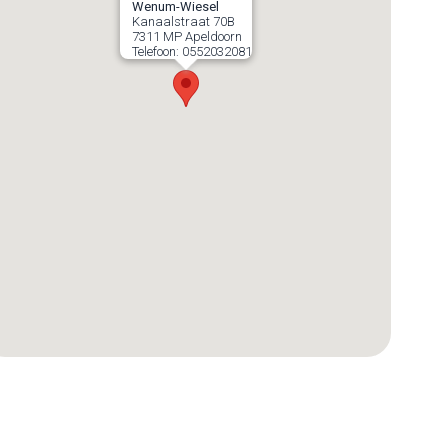
Wenum-Wiesel
Kanaalstraat 70B
7311 MP
Apeldoorn
Telefoon:
0552032081