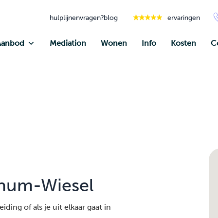
hulplijnen
vragen?
blog
ervaringen
Aanbod
Mediation
Wonen
Info
Kosten
C
enum-Wiesel
ding of als je uit elkaar gaat in