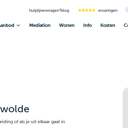
hulplijnen
vragen?
blog
ervaringen
Aanbod
Mediation
Wonen
Info
Kosten
C
ewolde
ding of als je uit elkaar gaat in