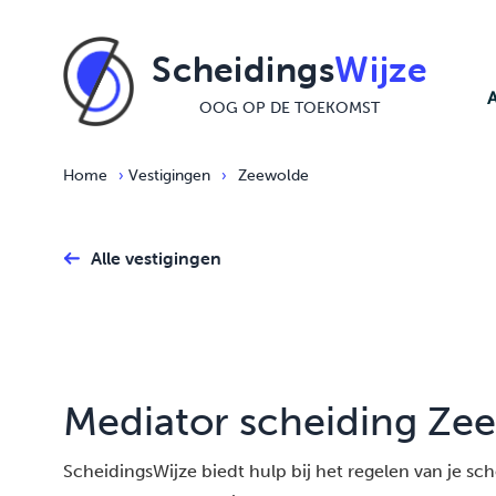
Ga naar de inhoud
Scheidings
Wijze
OOG OP DE TOEKOMST
Home
›
Vestigingen
›
Zeewolde
Alle vestigingen
Mediator scheiding Ze
ScheidingsWijze biedt hulp bij het regelen van je schei