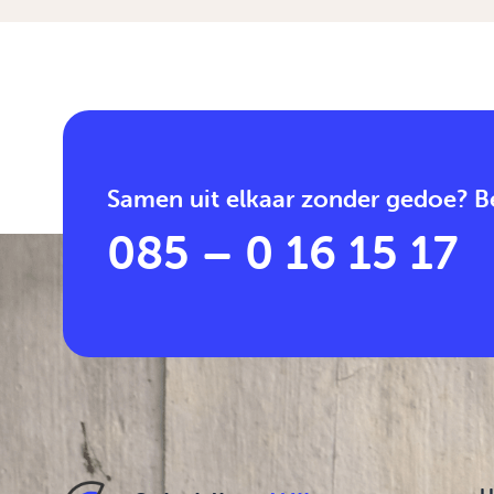
Samen uit elkaar zonder gedoe? Be
085 – 0 16 15 17