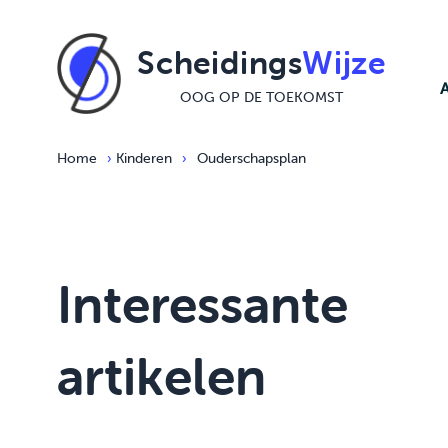
Ga naar de inhoud
Scheidings
Wijze
OOG OP DE TOEKOMST
Home
›
Kinderen
›
Ouderschapsplan
Interessante
artikelen