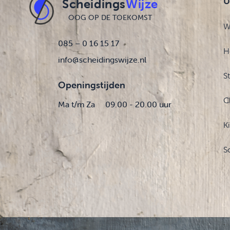
U
Scheidings
Wijze
OOG OP DE TOEKOMST
W
085 – 0 16 15 17
H
info@scheidingswijze.nl
S
Openingstijden
C
Ma t/m Za
09.00 - 20.00 uur
K
S