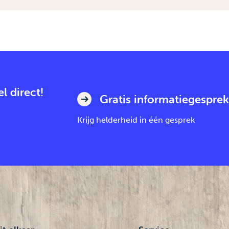
l direct!
Gratis informatiegesprek
Krijg helderheid in één gesprek