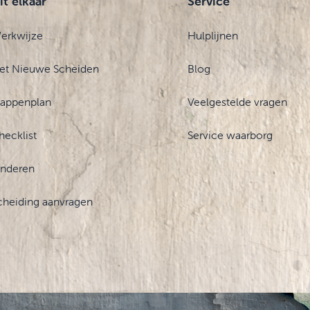
it elkaar
Service
erkwijze
Hulplijnen
et Nieuwe Scheiden
Blog
tappenplan
Veelgestelde vragen
hecklist
Service waarborg
inderen
cheiding aanvragen