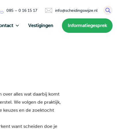
085 – 0 16 15 17
info@scheidingswijze.nl
ontact
Vestigingen
Informatiegesprek
 over alles wat daarbij komt
rstel. We volgen de praktijk,
de keuzes en de zoektocht
erkent want scheiden doe je