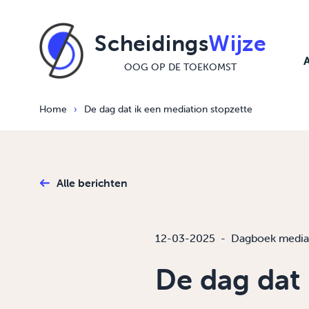
Ga naar de inhoud
Scheidings
Wijze
OOG OP DE TOEKOMST
Home
›
De dag dat ik een mediation stopzette
Alle berichten
12-03-2025
-
Dagboek media
De dag dat 