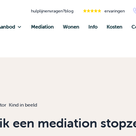
hulplijnen
vragen?
blog
ervaringen
Aanbod
Mediation
Wonen
Info
Kosten
C
tor
Kind in beeld
ik een mediation stopz