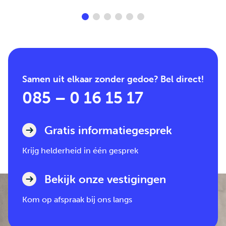
Samen uit elkaar zonder gedoe? Bel direct!
085 – 0 16 15 17
Gratis informatiegesprek
Krijg helderheid in één gesprek
Bekijk onze vestigingen
Kom op afspraak bij ons langs