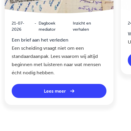
21-07-
-
Dagboek
Inzicht en
2
2026
mediator
verhalen
W
Een brief aan het verleden
U
Een scheiding vraagt niet om een
standaardaanpak. Lees waarom wij altijd
beginnen met luisteren naar wat mensen
écht nodig hebben.
Lees meer