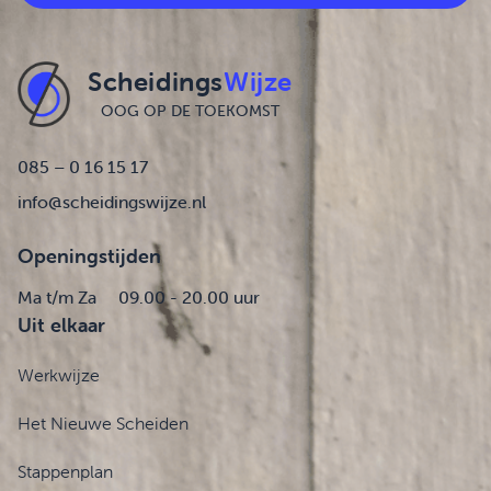
Scheidings
Wijze
OOG OP DE TOEKOMST
085 – 0 16 15 17
info@scheidingswijze.nl
Openingstijden
Ma t/m Za
09.00 - 20.00 uur
Uit elkaar
Werkwijze
Het Nieuwe Scheiden
Stappenplan