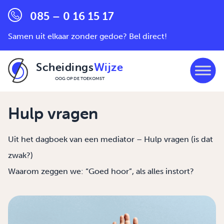
085 – 0 16 15 17
Samen uit elkaar zonder gedoe? Bel direct!
Scheidings
Wijze
OOG OP DE TOEKOMST
Ga naar de inhoud
Hulp vragen
Uit het dagboek van een mediator – Hulp vragen (is dat
zwak?)
Waarom zeggen we: “Goed hoor”, als alles instort?