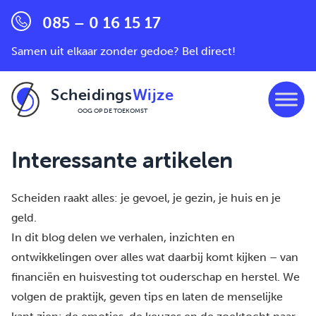
085 – 0 16 15 17
Samen uit elkaar zonder gedoe? Bel direct!
Scheidings
Wijze
OOG OP DE TOEKOMST
Ga naar de inhoud
Interessante artikelen
Scheiden raakt alles: je gevoel, je gezin, je huis en je
geld.
In dit blog delen we verhalen, inzichten en
ontwikkelingen over alles wat daarbij komt kijken – van
financiën en huisvesting tot ouderschap en herstel. We
volgen de praktijk, geven tips en laten de menselijke