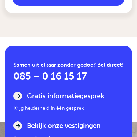
Samen uit elkaar zonder gedoe? Bel direct!
085 – 0 16 15 17
Gratis informatiegesprek
Krijg helderheid in één gesprek
Bekijk onze vestigingen