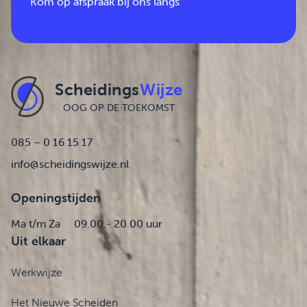
Kom op afspraak bij ons langs
Scheidings
Wijze
OOG OP DE TOEKOMST
085 – 0 16 15 17
info@scheidingswijze.nl
Openingstijden
Ma t/m Za
09.00 - 20.00 uur
Uit elkaar
Werkwijze
Het Nieuwe Scheiden