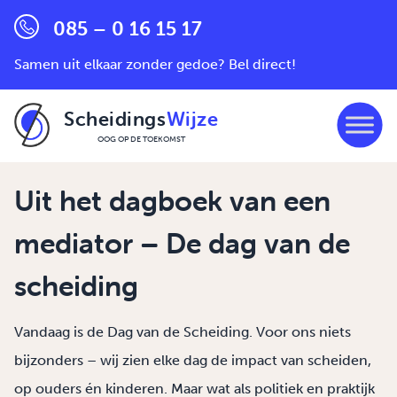
085 – 0 16 15 17
Samen uit elkaar zonder gedoe? Bel direct!
Scheidings
Wijze
OOG OP DE TOEKOMST
Ga naar de inhoud
Uit het dagboek van een
mediator – De dag van de
scheiding
Vandaag is de Dag van de Scheiding. Voor ons niets
bijzonders – wij zien elke dag de impact van scheiden,
op ouders én kinderen. Maar wat als politiek en praktijk