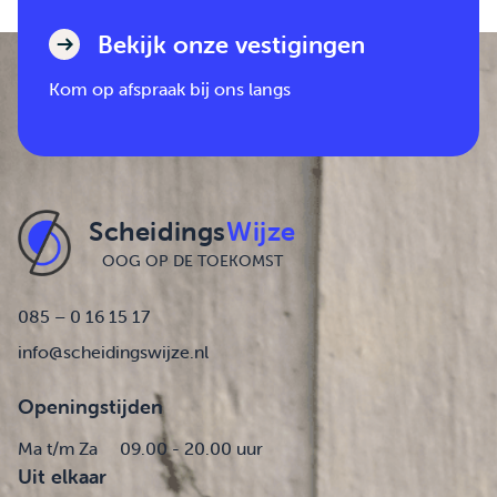
Bekijk onze vestigingen
Kom op afspraak bij ons langs
Scheidings
Wijze
OOG OP DE TOEKOMST
085 – 0 16 15 17
info@scheidingswijze.nl
Openingstijden
Ma t/m Za
09.00 - 20.00 uur
Uit elkaar