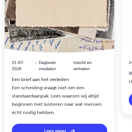
21-07-
-
Dagboek
Inzicht en
2
2026
mediator
verhalen
W
Een brief aan het verleden
U
Een scheiding vraagt niet om een
standaardaanpak. Lees waarom wij altijd
beginnen met luisteren naar wat mensen
écht nodig hebben.
Lees meer