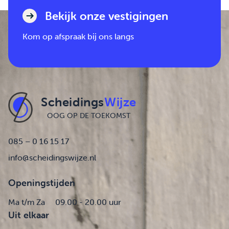
Bekijk onze vestigingen
Kom op afspraak bij ons langs
Scheidings
Wijze
OOG OP DE TOEKOMST
085 – 0 16 15 17
info@scheidingswijze.nl
Openingstijden
Ma t/m Za
09.00 - 20.00 uur
Uit elkaar