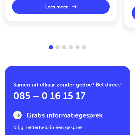
Lees meer
Samen uit elkaar zonder gedoe? Bel direct!
085 – 0 16 15 17
Gratis informatiegesprek
Krijg helderheid in één gesprek