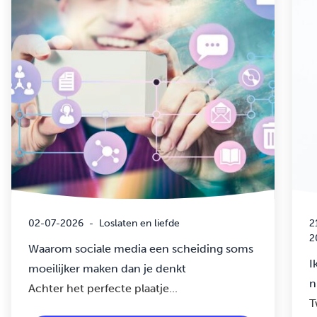
02-07-2026
-
Loslaten en liefde
2
2
Waarom sociale media een scheiding soms
I
moeilijker maken dan je denkt
n
Achter het perfecte plaatje...
T