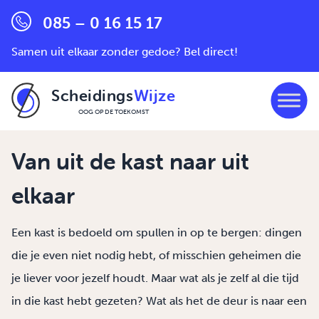
085 – 0 16 15 17
Samen uit elkaar zonder gedoe? Bel direct!
Scheidings
Wijze
OOG OP DE TOEKOMST
Ga naar de inhoud
Van uit de kast naar uit
elkaar
Een kast is bedoeld om spullen in op te bergen: dingen
die je even niet nodig hebt, of misschien geheimen die
je liever voor jezelf houdt. Maar wat als je zelf al die tijd
in die kast hebt gezeten? Wat als het de deur is naar een