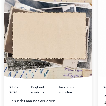
21-07-
-
Dagboek
Inzicht en
2
2026
mediator
verhalen
W
Een brief aan het verleden
U