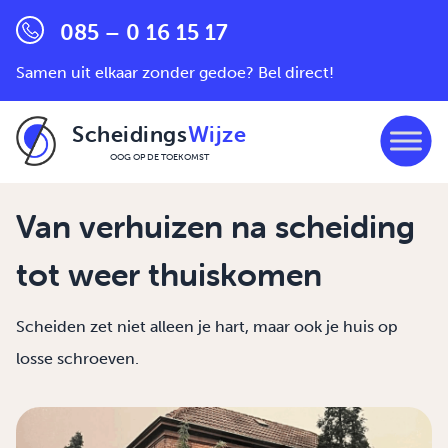
085 – 0 16 15 17
Samen uit elkaar zonder gedoe? Bel direct!
Scheidings
Wijze
OOG OP DE TOEKOMST
Ga naar de inhoud
Van verhuizen na scheiding
tot weer thuiskomen
Scheiden zet niet alleen je hart, maar ook je huis op
losse schroeven.