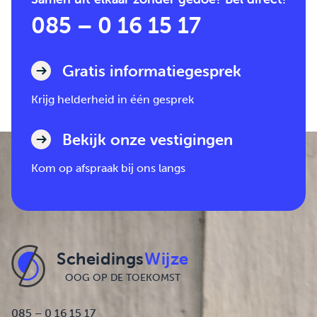
085 – 0 16 15 17
Gratis informatiegesprek
Krijg helderheid in één gesprek
Bekijk onze vestigingen
Kom op afspraak bij ons langs
Scheidings
Wijze
OOG OP DE TOEKOMST
085 – 0 16 15 17