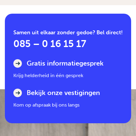
Samen uit elkaar zonder gedoe? Bel direct!
085 – 0 16 15 17
Gratis informatiegesprek
Krijg helderheid in één gesprek
Bekijk onze vestigingen
Kom op afspraak bij ons langs