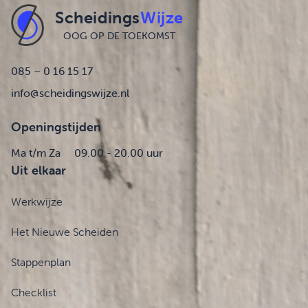
Scheidings
Wijze
OOG OP DE TOEKOMST
085 – 0 16 15 17
info@scheidingswijze.nl
Openingstijden
Ma t/m Za
09.00 - 20.00 uur
Uit elkaar
Werkwijze
Het Nieuwe Scheiden
Stappenplan
Checklist