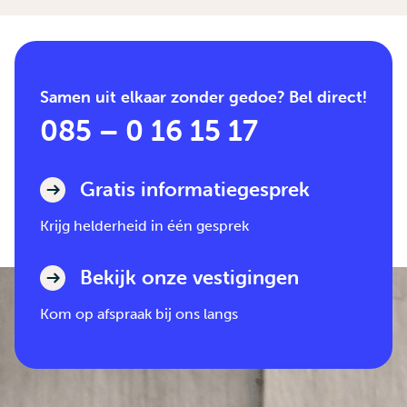
Samen uit elkaar zonder gedoe? Bel direct!
085 – 0 16 15 17
Gratis informatiegesprek
Krijg helderheid in één gesprek
Bekijk onze vestigingen
Kom op afspraak bij ons langs