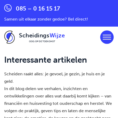
085 – 0 16 15 17
Samen uit elkaar zonder gedoe? Bel direct!
Scheidings
Wijze
OOG OP DE TOEKOMST
Ga naar de inhoud
Interessante artikelen
Scheiden raakt alles: je gevoel, je gezin, je huis en je
geld.
In dit blog delen we verhalen, inzichten en
ontwikkelingen over alles wat daarbij komt kijken – van
financiën en huisvesting tot ouderschap en herstel. We
volgen de praktijk, geven tips en laten de menselijke