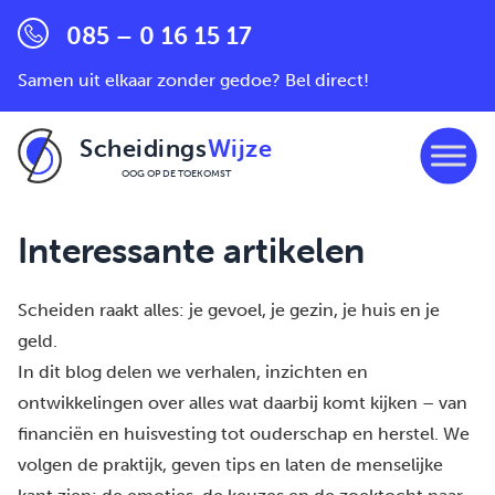
085 – 0 16 15 17
Samen uit elkaar zonder gedoe? Bel direct!
Scheidings
Wijze
OOG OP DE TOEKOMST
Ga naar de inhoud
Interessante artikelen
Scheiden raakt alles: je gevoel, je gezin, je huis en je
geld.
In dit blog delen we verhalen, inzichten en
ontwikkelingen over alles wat daarbij komt kijken – van
financiën en huisvesting tot ouderschap en herstel. We
volgen de praktijk, geven tips en laten de menselijke