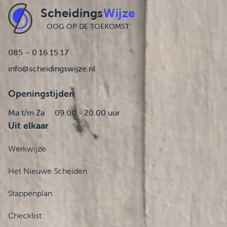
Scheidings
Wijze
OOG OP DE TOEKOMST
085 – 0 16 15 17
info@scheidingswijze.nl
Openingstijden
Ma t/m Za
09.00 - 20.00 uur
Uit elkaar
Werkwijze
Het Nieuwe Scheiden
Stappenplan
Checklist