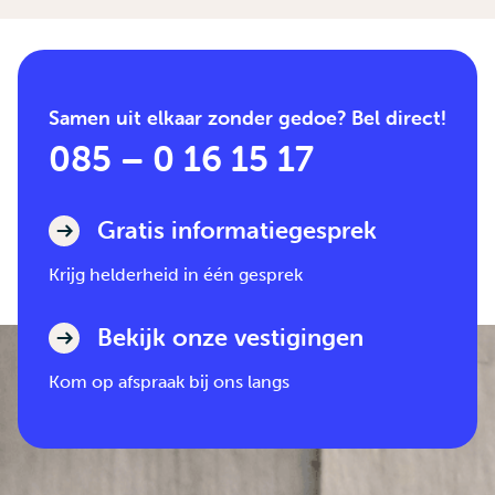
Samen uit elkaar zonder gedoe? Bel direct!
085 – 0 16 15 17
Gratis informatiegesprek
Krijg helderheid in één gesprek
Bekijk onze vestigingen
Kom op afspraak bij ons langs