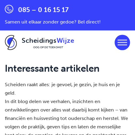
085 – 0 16 15 17
Samen uit elkaar zonder gedoe? Bel direct!
Scheidings
Wijze
OOG OP DE TOEKOMST
Ga naar de inhoud
Interessante artikelen
Scheiden raakt alles: je gevoel, je gezin, je huis en je
geld.
In dit blog delen we verhalen, inzichten en
ontwikkelingen over alles wat daarbij komt kijken – van
financiën en huisvesting tot ouderschap en herstel. We
volgen de praktijk, geven tips en laten de menselijke