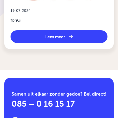
19-07-2024
-
fonQ
Lees meer
Samen uit elkaar zonder gedoe? Bel direct!
085 – 0 16 15 17