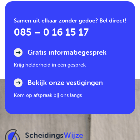
Samen uit elkaar zonder gedoe? Bel direct!
085 – 0 16 15 17
Gratis informatiegesprek
Krijg helderheid in één gesprek
Bekijk onze vestigingen
Kom op afspraak bij ons langs
Scheidings
Wijze