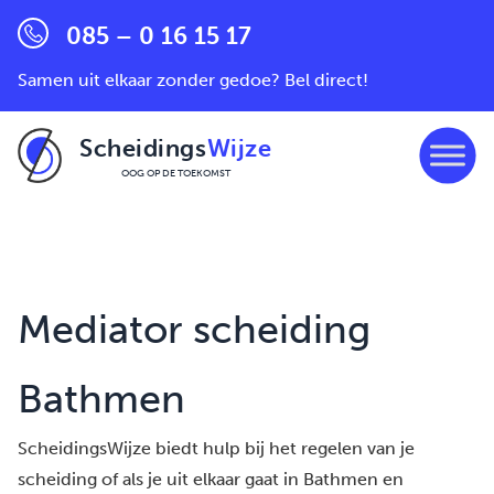
085 – 0 16 15 17
Samen uit elkaar zonder gedoe? Bel direct!
Scheidings
Wijze
OOG OP DE TOEKOMST
Ga naar de inhoud
Mediator scheiding
Bathmen
ScheidingsWijze biedt hulp bij het regelen van je
scheiding of als je uit elkaar gaat in Bathmen en