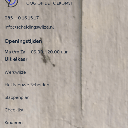
OOG OP DE TOEKOMST
085 – 0 16 15 17
info@scheidingswijze.nl
Openingstijden
Ma t/m Za
09.00 - 20.00 uur
Uit elkaar
Werkwijze
Het Nieuwe Scheiden
Stappenplan
Checklist
Kinderen