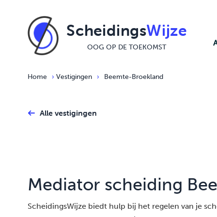
Ga naar de inhoud
Scheidings
Wijze
OOG OP DE TOEKOMST
Home
›
Vestigingen
›
Beemte-Broekland
Alle vestigingen
Mediator scheiding Be
ScheidingsWijze biedt hulp bij het regelen van je schei