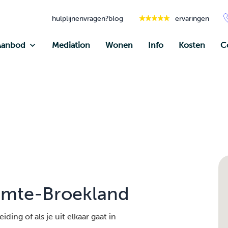
hulplijnen
vragen?
blog
ervaringen
Aanbod
Mediation
Wonen
Info
Kosten
C
emte-Broekland
ding of als je uit elkaar gaat in