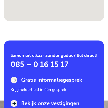
Samen uit elkaar zonder gedoe? Bel direct!
085 – 0 16 15 17
Gratis informatiegesprek
Krijg helderheid in één gesprek
Bekijk onze vestigingen