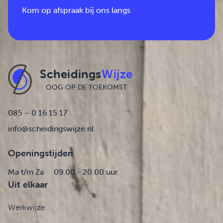
Kom op afspraak bij ons langs
Scheidings
Wijze
OOG OP DE TOEKOMST
085 – 0 16 15 17
info@scheidingswijze.nl
Openingstijden
Ma t/m Za
09.00 - 20.00 uur
Uit elkaar
Werkwijze