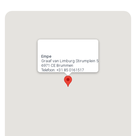
Empe
Graaf van Limburg Stirumplein 5
6971 CE
Brummen
Telefoon:
+31 85 0161517