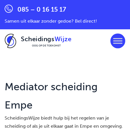
085 – 0 16 15 17
Samen uit elkaar zonder gedoe? Bel direct!
Scheidings
Wijze
OOG OP DE TOEKOMST
Ga naar de inhoud
Mediator scheiding
Empe
ScheidingsWijze biedt hulp bij het regelen van je
scheiding of als je uit elkaar gaat in Empe en omgeving.