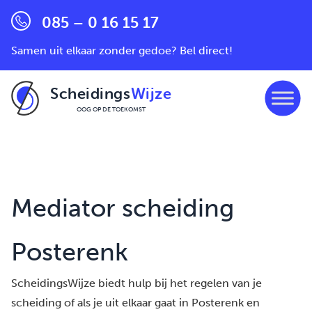
085 – 0 16 15 17
Samen uit elkaar zonder gedoe? Bel direct!
Scheidings
Wijze
OOG OP DE TOEKOMST
Ga naar de inhoud
Mediator scheiding
Posterenk
ScheidingsWijze biedt hulp bij het regelen van je
scheiding of als je uit elkaar gaat in Posterenk en