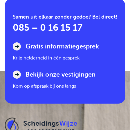
Samen uit elkaar zonder gedoe? Bel direct!
085 – 0 16 15 17
Gratis informatiegesprek
Krijg helderheid in één gesprek
Bekijk onze vestigingen
Kom op afspraak bij ons langs
Scheidings
Wijze