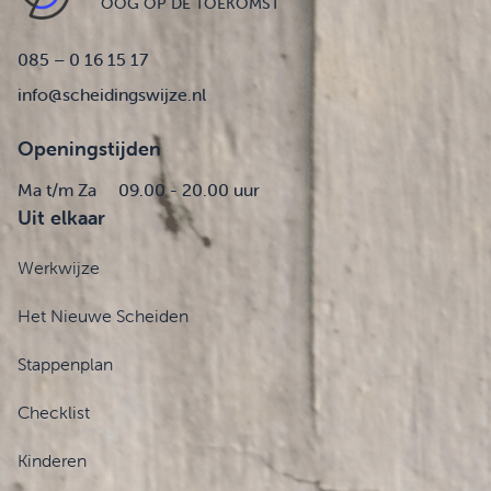
OOG OP DE TOEKOMST
085 – 0 16 15 17
info@scheidingswijze.nl
Openingstijden
Ma t/m Za
09.00 - 20.00 uur
Uit elkaar
Werkwijze
Het Nieuwe Scheiden
Stappenplan
Checklist
Kinderen