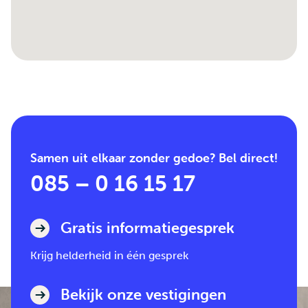
Samen uit elkaar zonder gedoe? Bel direct!
085 – 0 16 15 17
Gratis informatiegesprek
Krijg helderheid in één gesprek
Bekijk onze vestigingen