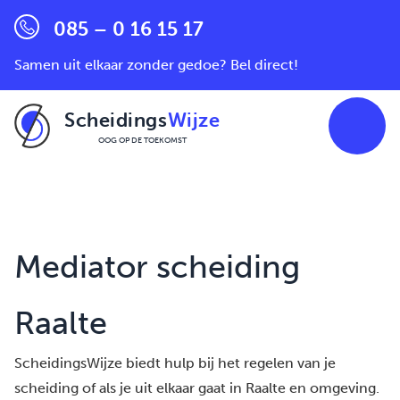
085 – 0 16 15 17
Samen uit elkaar zonder gedoe? Bel direct!
Scheidings
Wijze
OOG OP DE TOEKOMST
Ga naar de inhoud
Mediator scheiding
Raalte
ScheidingsWijze biedt hulp bij het regelen van je
scheiding of als je uit elkaar gaat in Raalte en omgeving.