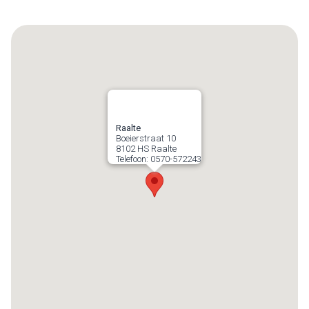
Raalte
Boeierstraat 10
8102 HS
Raalte
Telefoon:
0570-572243