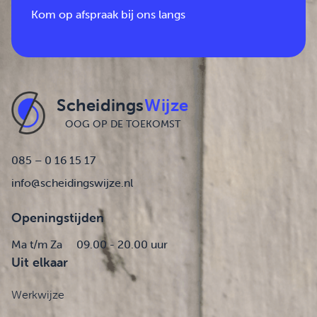
Kom op afspraak bij ons langs
Scheidings
Wijze
OOG OP DE TOEKOMST
085 – 0 16 15 17
info@scheidingswijze.nl
Openingstijden
Ma t/m Za
09.00 - 20.00 uur
Uit elkaar
Werkwijze