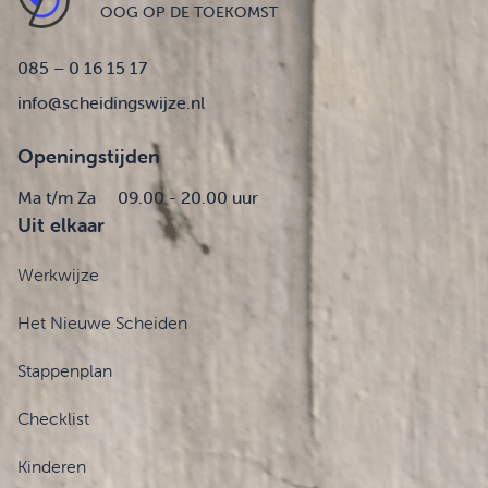
OOG OP DE TOEKOMST
085 – 0 16 15 17
info@scheidingswijze.nl
Openingstijden
Ma t/m Za
09.00 - 20.00 uur
Uit elkaar
Werkwijze
Het Nieuwe Scheiden
Stappenplan
Checklist
Kinderen