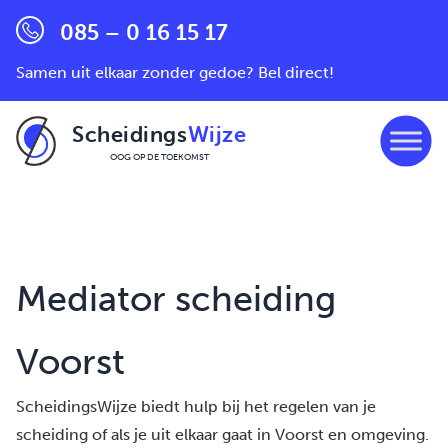
085 – 0 16 15 17
Samen uit elkaar zonder gedoe? Bel direct!
Scheidings
Wijze
OOG OP DE TOEKOMST
Ga naar de inhoud
Mediator scheiding
Voorst
ScheidingsWijze biedt hulp bij het regelen van je
scheiding of als je uit elkaar gaat in Voorst en omgeving.