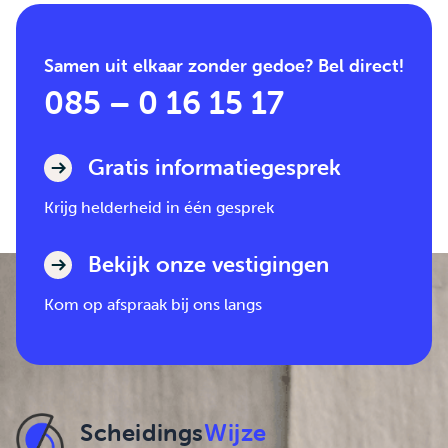
Samen uit elkaar zonder gedoe? Bel direct!
085 – 0 16 15 17
Gratis informatiegesprek
Krijg helderheid in één gesprek
Bekijk onze vestigingen
Kom op afspraak bij ons langs
Scheidings
Wijze