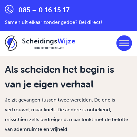
085 – 0 16 15 17
Samen uit elkaar zonder gedoe? Bel direct!
Scheidings
Wijze
OOG OP DE TOEKOMST
Ga naar de inhoud
Als scheiden het begin is
van je eigen verhaal
Je zit gevangen tussen twee werelden. De ene is
vertrouwd, maar knelt. De andere is onbekend,
misschien zelfs bedreigend, maar lonkt met de belofte
van ademruimte en vrijheid.