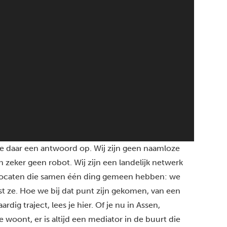
e daar een antwoord op. Wij zijn geen naamloze
en zeker geen robot. Wij zijn een landelijk netwerk
vocaten die samen één ding gemeen hebben: we
t ze. Hoe we bij dat punt zijn gekomen, van een
ardig traject,
lees je hier.
Of je nu in
Assen,
e
woont, er is altijd een mediator in de buurt die