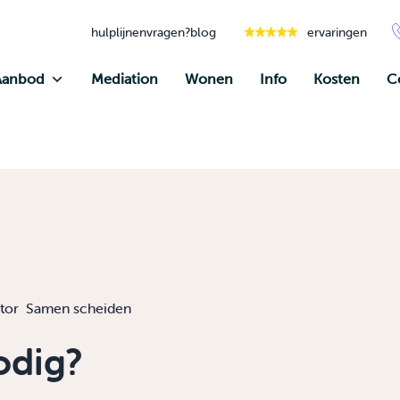
hulplijnen
vragen?
blog
ervaringen
Aanbod
Mediation
Wonen
Info
Kosten
C
tor
Samen scheiden
odig?