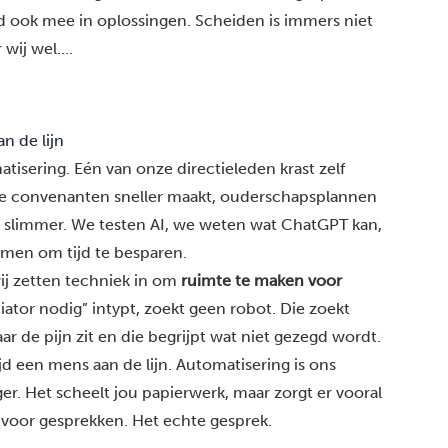
d ook mee in oplossingen. Scheiden is immers niet
r wij wel….
n de lijn
tisering. Eén van onze directieleden krast zelf
ie convenanten sneller maakt, ouderschapsplannen
ie slimmer. We testen AI, we weten wat ChatGPT kan,
emen om tijd te besparen.
wij zetten techniek in om
ruimte te maken voor
ator nodig” intypt, zoekt geen robot. Die zoekt
aar de pijn zit en die begrijpt wat niet gezegd wordt.
tijd een mens aan de lijn. Automatisering is ons
er. Het scheelt jou papierwerk, maar zorgt er vooral
 voor gesprekken. Het echte gesprek.