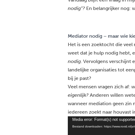
nodig”?
En belangrijker nog:
Mediator nodig – maar wie kie
Het is een zoektocht die veel
weet dat je hulp nodig hebt, 
nodig
. Vervolgens verschijnt 
landelijke organisaties tot e
bij je past?
Veel mensen
vragen
zich af:
w
eigenlijk?
Anderen willen wet
wanneer mediation geen zin me
iedereen zoekt naar houvast i
Videospeler
Media error: Format(s) not supporte
Bestand downloaden: https://www.rovid.nl/j