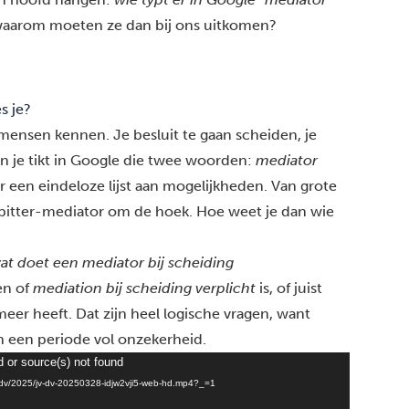
 waarom moeten ze dan bij ons uitkomen?
s je?
 mensen kennen. Je besluit te gaan scheiden, je
en je tikt in Google die twee woorden:
mediator
er een eindeloze lijst aan mogelijkheden. Van grote
enpitter-mediator om de hoek. Hoe weet je dan wie
at doet een mediator bij scheiding
en of
mediation bij scheiding verplicht
is, of juist
er heeft. Dat zijn heel logische vragen, want
n een periode vol onzekerheid.
d or source(s) not found
v/dv/2025/jv-dv-20250328-idjw2vji5-web-hd.mp4?_=1