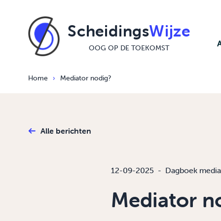
Ga naar de inhoud
Scheidings
Wijze
OOG OP DE TOEKOMST
Home
›
Mediator nodig?
Alle berichten
12-09-2025
-
Dagboek media
Mediator n