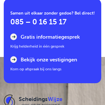
Samen uit elkaar zonder gedoe? Bel direct!
085 – 0 16 15 17
Gratis informatiegesprek
Krijg helderheid in één gesprek
Bekijk onze vestigingen
Kom op afspraak bij ons langs
Scheidings
Wijze