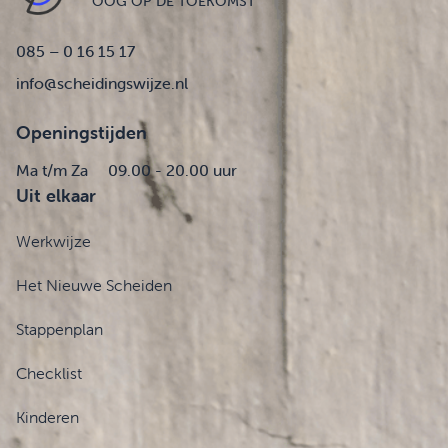
OOG OP DE TOEKOMST
085 – 0 16 15 17
info@scheidingswijze.nl
Openingstijden
Ma t/m Za
09.00 - 20.00 uur
Uit elkaar
Werkwijze
Het Nieuwe Scheiden
Stappenplan
Checklist
Kinderen