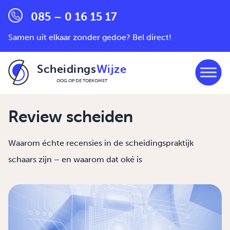
085 – 0 16 15 17
Samen uit elkaar zonder gedoe? Bel direct!
Scheidings
Wijze
OOG OP DE TOEKOMST
Ga naar de inhoud
Review scheiden
Waarom échte recensies in de scheidingspraktijk
schaars zijn – en waarom dat oké is