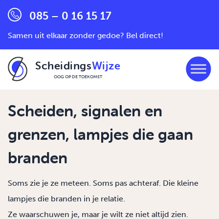
085 – 0 16 15 17
Samen uit elkaar zonder gedoe? Bel direct!
Scheidings
Wijze
OOG OP DE TOEKOMST
Ga naar de inhoud
Scheiden, signalen en
grenzen, lampjes die gaan
branden
Soms zie je ze meteen. Soms pas achteraf. Die kleine
lampjes die branden in je relatie.
Ze waarschuwen je, maar je wilt ze niet altijd zien.