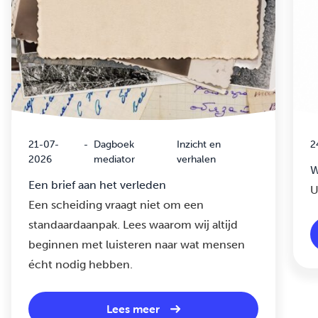
21-07-
-
Dagboek
Inzicht en
2
2026
mediator
verhalen
W
Een brief aan het verleden
U
Een scheiding vraagt niet om een
standaardaanpak. Lees waarom wij altijd
beginnen met luisteren naar wat mensen
écht nodig hebben.
Lees meer