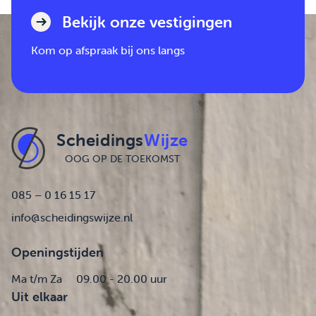
Bekijk onze vestigingen
Kom op afspraak bij ons langs
Scheidings
Wijze
OOG OP DE TOEKOMST
085 – 0 16 15 17
info@scheidingswijze.nl
Openingstijden
Ma t/m Za
09.00 - 20.00 uur
Uit elkaar