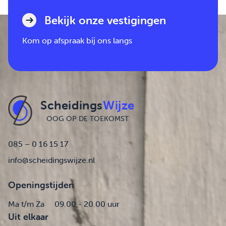
Bekijk onze vestigingen
Kom op afspraak bij ons langs
Scheidings
Wijze
OOG OP DE TOEKOMST
085 – 0 16 15 17
info@scheidingswijze.nl
Openingstijden
Ma t/m Za
09.00 - 20.00 uur
Uit elkaar