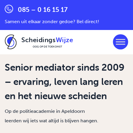
085 – 0 16 15 17
Samen uit elkaar zonder gedoe? Bel direct!
Scheidings
Wijze
OOG OP DE TOEKOMST
Ga naar de inhoud
Senior mediator sinds 2009
– ervaring, leven lang leren
en het nieuwe scheiden
Op de politieacademie in Apeldoorn
leerden wij iets wat altijd is blijven hangen.