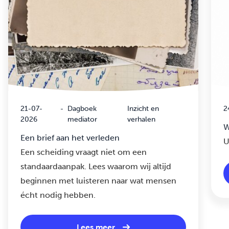
21-07-
-
Dagboek
Inzicht en
2
2026
mediator
verhalen
W
Een brief aan het verleden
U
Een scheiding vraagt niet om een
standaardaanpak. Lees waarom wij altijd
beginnen met luisteren naar wat mensen
écht nodig hebben.
Lees meer