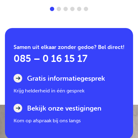
Samen uit elkaar zonder gedoe? Bel direct!
085 – 0 16 15 17
Gratis informatiegesprek
Krijg helderheid in één gesprek
Bekijk onze vestigingen
Kom op afspraak bij ons langs