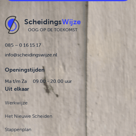
Scheidings
Wijze
OOG OP DE TOEKOMST
085 – 0 16 15 17
info@scheidingswijze.nl
Openingstijden
Ma t/m Za
09.00 - 20.00 uur
Uit elkaar
Werkwijze
Het Nieuwe Scheiden
Stappenplan