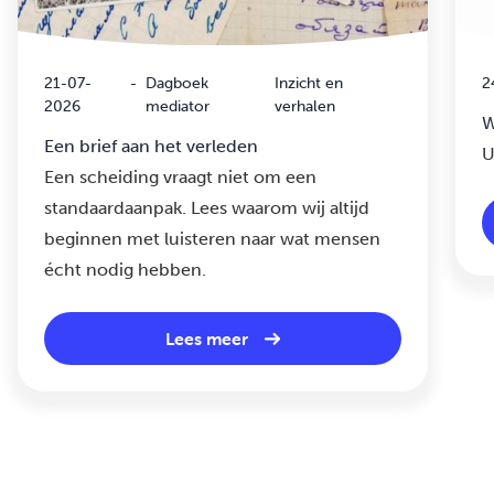
21-07-
-
Dagboek
Inzicht en
2
2026
mediator
verhalen
W
Een brief aan het verleden
U
Een scheiding vraagt niet om een
standaardaanpak. Lees waarom wij altijd
beginnen met luisteren naar wat mensen
écht nodig hebben.
Lees meer