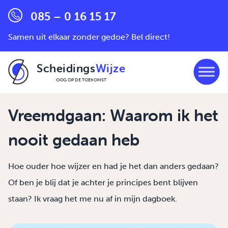
085 – 0 16 15 17
Samen uit elkaar zonder gedoe? Bel direct!
Scheidings
Wijze
OOG OP DE TOEKOMST
Ga naar de inhoud
Vreemdgaan: Waarom ik het
nooit gedaan heb
Hoe ouder hoe wijzer en had je het dan anders gedaan?
Of ben je blij dat je achter je principes bent blijven
staan? Ik vraag het me nu af in mijn dagboek.