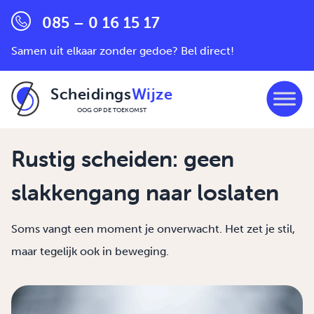
085 – 0 16 15 17
Samen uit elkaar zonder gedoe? Bel direct!
Scheidings
Wijze
OOG OP DE TOEKOMST
Ga naar de inhoud
Rustig scheiden: geen
slakkengang naar loslaten
Soms vangt een moment je onverwacht. Het zet je stil,
maar tegelijk ook in beweging.