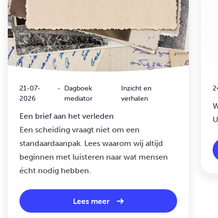
21-07-
-
Dagboek
Inzicht en
2
2026
mediator
verhalen
W
Een brief aan het verleden
U
Een scheiding vraagt niet om een
standaardaanpak. Lees waarom wij altijd
beginnen met luisteren naar wat mensen
écht nodig hebben.
Lees meer