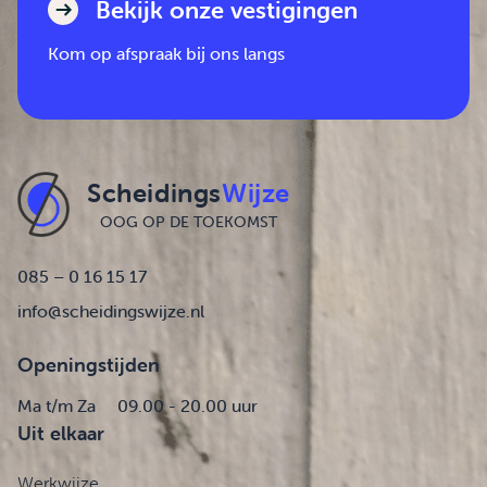
Bekijk onze vestigingen
Kom op afspraak bij ons langs
Scheidings
Wijze
OOG OP DE TOEKOMST
085 – 0 16 15 17
info@scheidingswijze.nl
Openingstijden
Ma t/m Za
09.00 - 20.00 uur
Uit elkaar
Werkwijze