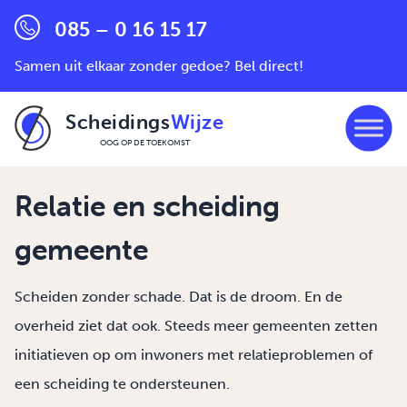
085 – 0 16 15 17
Samen uit elkaar zonder gedoe? Bel direct!
Scheidings
Wijze
OOG OP DE TOEKOMST
Ga naar de inhoud
Relatie en scheiding
gemeente
Scheiden zonder schade. Dat is de droom. En de
overheid ziet dat ook. Steeds meer gemeenten zetten
initiatieven op om inwoners met relatieproblemen of
een scheiding te ondersteunen.