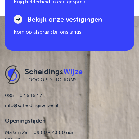
Krijg helderheid in één gesprek
Bekijk onze vestigingen
Kom op afspraak bij ons langs
Scheidings
Wijze
OOG OP DE TOEKOMST
085 – 0 16 15 17
info@scheidingswijze.nl
Openingstijden
Ma t/m Za
09.00 - 20.00 uur