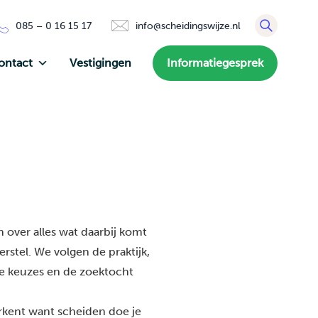
085 – 0 16 15 17
info@scheidingswijze.nl
ontact
Vestigingen
Informatiegesprek
 over alles wat daarbij komt
rstel. We volgen de praktijk,
de keuzes en de zoektocht
erkent want scheiden doe je