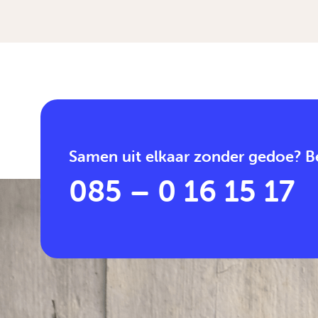
Samen uit elkaar zonder gedoe? Be
085 – 0 16 15 17