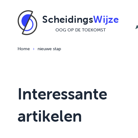
Ga naar de inhoud
Scheidings
Wijze
OOG OP DE TOEKOMST
Home
›
nieuwe stap
Interessante
artikelen