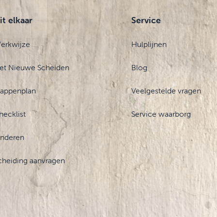
it elkaar
Service
erkwijze
Hulplijnen
et Nieuwe Scheiden
Blog
tappenplan
Veelgestelde vragen
hecklist
Service waarborg
inderen
cheiding aanvragen