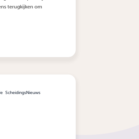
eens terugkijken om
de
ScheidingsNieuws