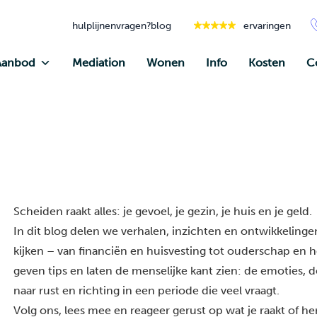
hulplijnen
vragen?
blog
ervaringen
Aanbod
Mediation
Wonen
Info
Kosten
C
Scheiden raakt alles: je gevoel, je gezin, je huis en je geld.
In dit blog delen we verhalen, inzichten en ontwikkelingen
kijken – van financiën en huisvesting tot ouderschap en he
geven tips en laten de menselijke kant zien: de emoties, 
naar rust en richting in een periode die veel vraagt.
Volg ons, lees mee en reageer gerust op wat je raakt of h