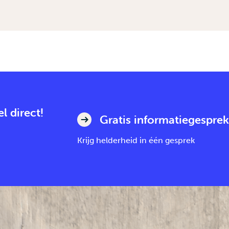
l direct!
Gratis informatiegesprek
Krijg helderheid in één gesprek