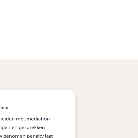
eerd
cheiden met mediation
ingen en gesprekken
w genomen penalty laat