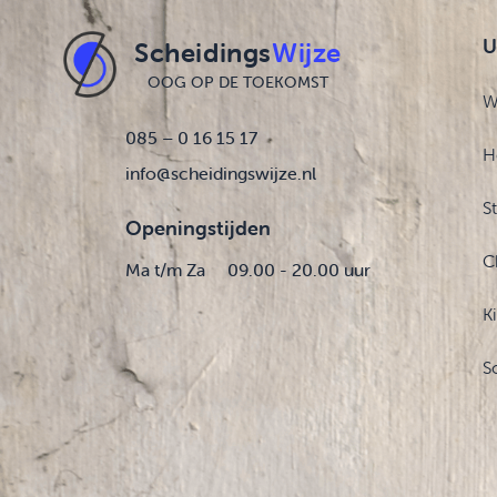
U
Scheidings
Wijze
OOG OP DE TOEKOMST
W
085 – 0 16 15 17
H
info@scheidingswijze.nl
S
Openingstijden
C
Ma t/m Za
09.00 - 20.00 uur
K
S